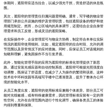
休期间，遮阳帘应适当拉合，以减少强光干扰，营造舒适的休息氛
围。
其次，遮阳帘的管理责任归属问题需明确。通常，写字楼的物业管
理部门承担公共设施的维护及管理职责，包括遮阳设备的维护和使
用规范制定。然而，办公区域内的具体调节，还需结合企业自身管
理需求和员工反馈，形成灵活的遮阳策略。
在实际操作中，企业管理层可与物业方协商，制定符合本单位实际
情况的遮阳帘使用细则。比如，规定遮阳帘的拉合时段、允许的调
节范围以及异常情况下的应对措施。同时，应保证员工对该规则的
知晓和理解，避免因操作不当引发矛盾。
此外，智能化管理手段的应用为遮阳帘的标准化管理提供了新思
路。通过安装光感应器和自动控制系统，遮阳帘可根据光照强度自
动调整，既保证了舒适度，也减少了人为操作的繁琐和误差。这种
技术在中环科技园等高端写字楼中已逐渐普及，提升了整体办公环
境的智能化水平。
从员工角度出发，遮阳帘的使用标准应兼顾个体差异。部分员工可
能对光线敏感，或有特殊健康需求，因此管理标准应留有一定的弹
性空间，允许在合理范围内进行个性化调节，确保各类员工的体验
均得到尊重和保障。