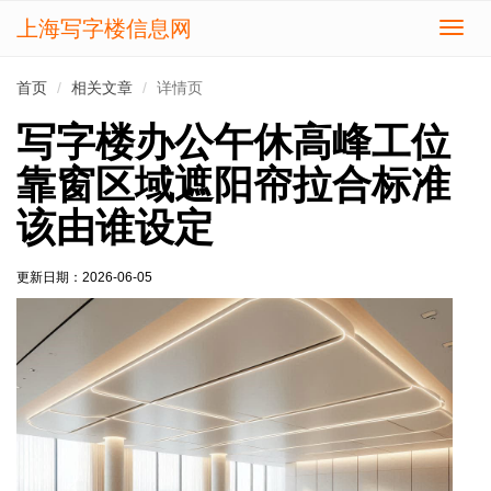
上海写字楼信息网
切
换
导
首页
相关文章
详情页
航
写字楼办公午休高峰工位
靠窗区域遮阳帘拉合标准
该由谁设定
更新日期：
2026-06-05