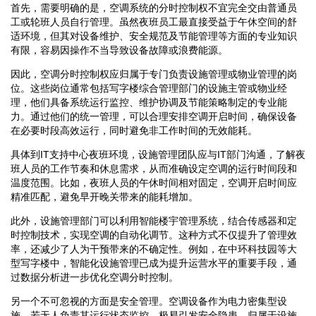
首先，需要明确的是，空调系统的分时控制权不宜完全交由普通员
工或轮班人员自行管理。虽然夜班员工最直接受益于午休空间的舒
适环境，但其对设备维护、安全规范及节能管理等方面的专业知识
有限，容易因操作不当导致设备故障或浪费能源。
因此，空调分时控制权应归属于专门负责设施管理或物业管理的岗
位。这些岗位通常包括写字楼综合管理部门的设施主管或物业经
理，他们具备系统运行监控、维护协调及节能策略制定的专业能
力。通过他们的统一管理，可以合理安排空调开启时间，确保设备
在必要时段高效运行，同时避免非工作时间的无效能耗。
具体到IT支持中心夜班环境，设施管理团队应与IT部门沟通，了解夜
班人员的工作节奏和休息需求，从而准确设定空调的运行时间段和
温度范围。比如，夜班人员的午休时间相对固定，空调开启时间应
精准匹配，避免早开晚关带来的能耗增加。
此外，设施管理部门可以利用智能楼宇管理系统，结合传感器和定
时控制技术，实现空调的自动化调节。这种方式不仅提升了管理效
率，还减少了人为干预带来的不确定性。例如，在中环科技园等大
型写字楼中，智能化设施管理已成为提升运营水平的重要手段，通
过数据分析进一步优化空调分时控制。
另一个不可忽视的方面是安全管理。空调设备作为电力密集型设
施，若无人负责其运行状态监控，极易引发安全隐患。归属于设施